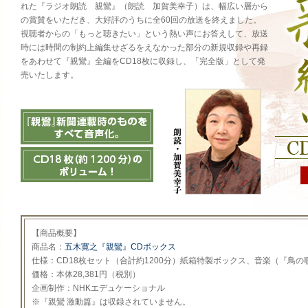
れた『ラジオ朗読 親鸞』（朗読 加賀美幸子）は、幅広い層から
の賞賛をいただき、大好評のうちに全60回の放送を終えました。
視聴者からの「もっと聴きたい」という熱い声にお答えして、放送
時には時間の制約上編集せざるをえなかった部分の新規収録や再録
をあわせて『親鸞』全編をCD18枚に収録し、「完全版」として発
売いたします。
【商品概要】
商品名：
五木寛之『親鸞』CDボックス
仕様：CD18枚セット（合計約1200分）紙箱特製ボックス、音楽（『鳥
価格：本体28,381円（税別）
企画制作：NHKエデュケーショナル
※『親鸞 激動篇』は収録されていません。