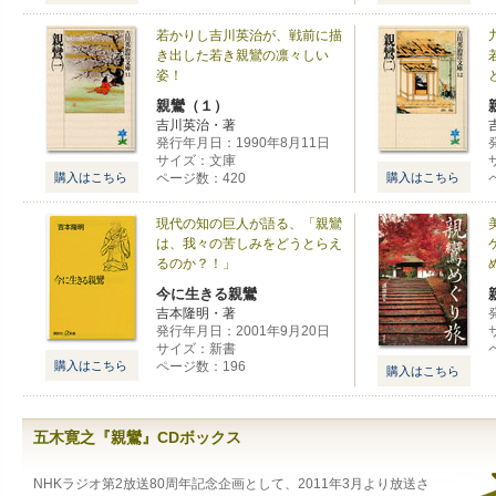
若かりし吉川英治が、戦前に描
き出した若き親鸞の凛々しい
姿！
親鸞（１）
吉川英治・著
発行年月日：1990年8月11日
サイズ：文庫
購入はこちら
ページ数：420
購入はこちら
現代の知の巨人が語る、「親鸞
は、我々の苦しみをどうとらえ
るのか？！」
今に生きる親鸞
吉本隆明・著
発行年月日：2001年9月20日
サイズ：新書
購入はこちら
ページ数：196
購入はこちら
五木寛之『親鸞』CDボックス
NHKラジオ第2放送80周年記念企画として、2011年3月より放送さ