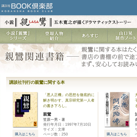
講談社刊行の親鸞に関する本
「悪人正機」の思想を徹底的に
解き明かす、真宗研究第一人者
の書き下ろし。
親鸞
笠原一男・著
発行年月日：1997年7月10日
サイズ：文庫
購入はこちら
ページ数：250
購入はこちら