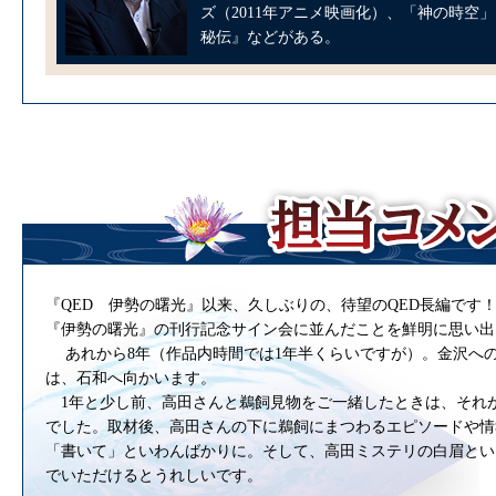
ズ（2011年アニメ映画化）、「神の時空
秘伝』などがある。
『QED 伊勢の曙光』以来、久しぶりの、待望のQED長編です
『伊勢の曙光』の刊行記念サイン会に並んだことを鮮明に思い出
あれから8年（作品内時間では1年半くらいですが）。金沢へ
は、石和へ向かいます。
1年と少し前、高田さんと鵜飼見物をご一緒したときは、それ
でした。取材後、高田さんの下に鵜飼にまつわるエピソードや情
「書いて」といわんばかりに。そして、高田ミステリの白眉とい
でいただけるとうれしいです。