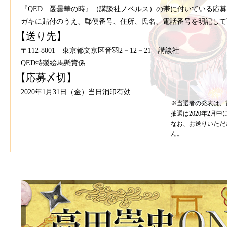
『QED 憂曇華の時』（講談社ノベルス）の帯に付いている応
ガキに貼付のうえ、郵便番号、住所、氏名、電話番号を明記して
【
送り先】
〒112-8001 東京都文京区音羽2－12－21 講談社
QED特製絵馬懸賞係
【
応募〆切】
2020年1月31日（金）当日消印有効
※当選者の発表は、
抽選は2020年2月
なお、お送りいただ
ん。