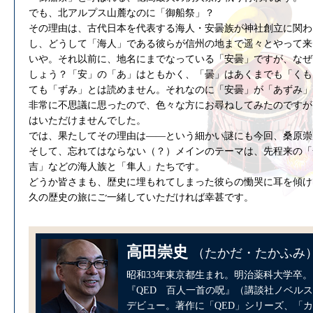
でも、北アルプス山麓なのに「御船祭」？
その理由は、古代日本を代表する海人・安曇族が神社創立に関わ
し、どうして「海人」である彼らが信州の地まで遥々とやって来
いや。それ以前に、地名にまでなっている「安曇」ですが、なぜ
しょう？「安」の「あ」はともかく、「曇」はあくまでも「くも
ても「ずみ」とは読めません。それなのに「安曇」が「あずみ
非常に不思議に思ったので、色々な方にお尋ねしてみたのですが
はいただけませんでした。
では、果たしてその理由は――という細かい謎にも今回、桑原崇
そして、忘れてはならない（？）メインのテーマは、先程来の「
吉」などの海人族と「隼人」たちです。
どうか皆さまも、歴史に埋もれてしまった彼らの慟哭に耳を傾け
久の歴史の旅にご一緒していただければ幸甚です。
高田崇史
（たかだ・たかふみ
昭和33年東京都生まれ。明治薬科大学卒。
『QED 百人一首の呪』（講談社ノベル
デビュー。著作に「QED」シリーズ、「