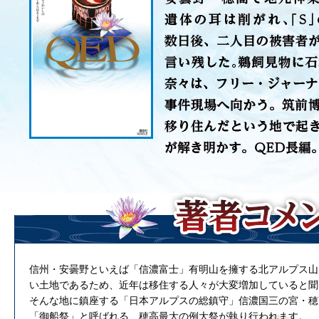
信州・安曇野といえば「信濃富士」有明山を擁する北アルプス山
い土地であるため、近年は移住する人々が大変増加していると聞
そんな地に鎮座する「日本アルプスの総鎮守」信濃国三の宮・穂
「御船祭」と呼ばれる、穂高最大の例大祭が執り行われます。