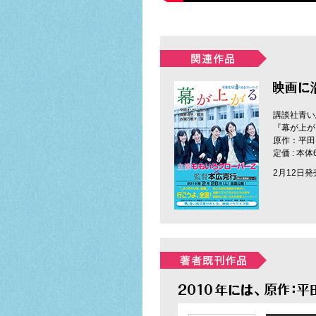
講談社青い
『幕が上が
原作：平田
定価 : 本
2月12日