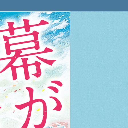
小っちゃいな、目標。「行こうよ、
劇作家・平田オリザがが放つ初小説
幕が上がる 平田オリザ
中学・高校生に読ませたい小説ＮＯ