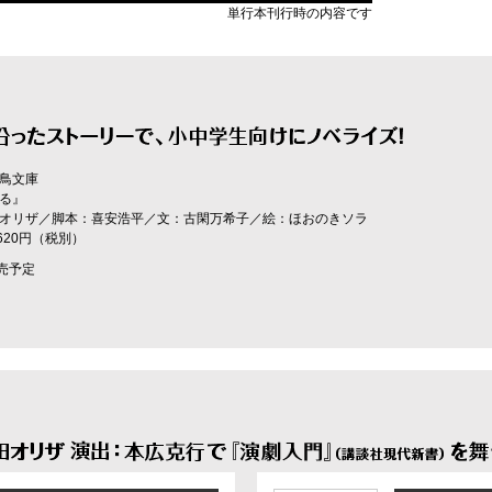
単行本刊行時の内容です
鳥文庫
る』
オリザ／脚本：喜安浩平／文：古閑万希子／絵：ほおのきソラ
体620円（税別）
発売予定