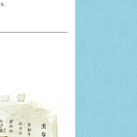
せる。
主な登場人物
さおり、ユッコ、ガルル、わび助、
どこまでも行けるから、だから私た
もっと言いたい。死ぬほど稽古した
夢だけど、夢じゃなかった！
カンパネルラ！また、いつか、どこ