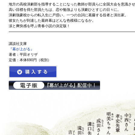
地方の高校演劇部を指導することになった教師が部員らに全国大会を意識さ
高い目標を得た部員たちは、恋や勉強よりも演劇ひとすじの日々に。
演劇強豪校からの転入生に戸惑い、一つの台詞に葛藤する役者と演出家。
彼女たちが到達した最終幕はどんな色模様になるか。
涙と爽快感を呼ぶ青春小説の決定版！
講談社文庫
『幕が上がる』
著者：平田オリザ
定価：本体690円（税別）