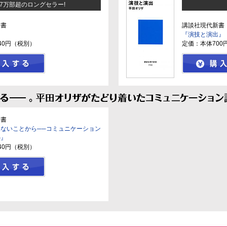
7万部超のロングセラー!
新書
講談社現代新書
』
『演技と演出』
40円（税別）
定価：本体700
新書
ないことから──コミュニケーション
か』
40円（税別）